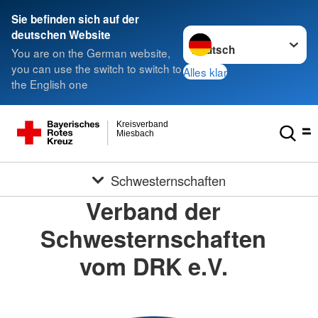
Sie befinden sich auf der
Sprache wechseln zu
deutschen Website
You are on the German website,
you can use the switch to switch to
Alles klar
the English one
Kreisverband
Miesbach
Schwesternschaften
Verband der
Schwesternschaften
vom DRK e.V.