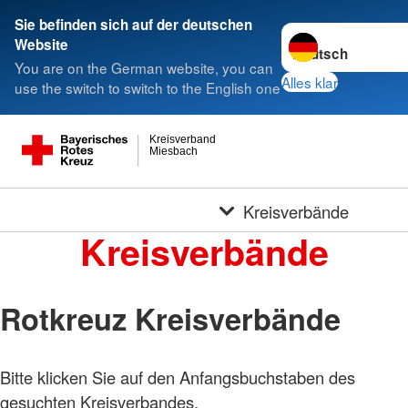
Sie befinden sich auf der deutschen
Sprache wechseln 
Website
You are on the German website, you can
Alles klar
use the switch to switch to the English one
Kreisverband
Miesbach
Kreisverbände
Kreisverbände
Rotkreuz Kreisverbände
Bitte klicken Sie auf den Anfangsbuchstaben des
gesuchten Kreisverbandes.