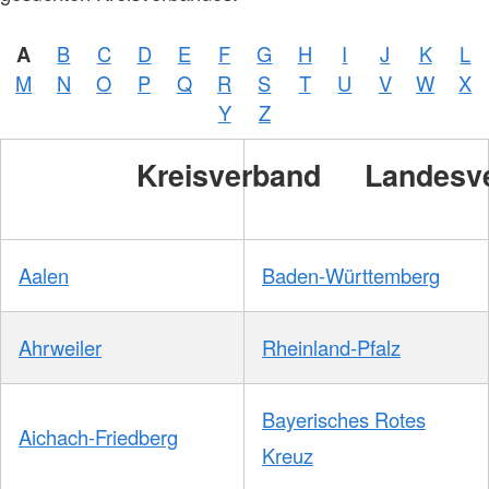
A
B
C
D
E
F
G
H
I
J
K
L
M
N
O
P
Q
R
S
T
U
V
W
X
Y
Z
Kreisverband
Landesv
Aalen
Baden-Württemberg
Ahrweiler
Rheinland-Pfalz
Bayerisches Rotes
Aichach-Friedberg
Kreuz