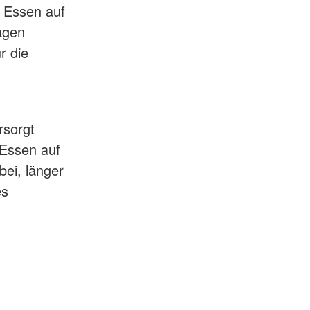
g Essen auf
agen
r die
rsorgt
 Essen auf
bei, länger
es