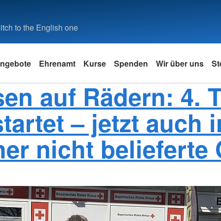
tch to the English one
ngebote
Ehrenamt
Kurse
Spenden
Wir über uns
St
en auf Rädern: 4. 
startet – jetzt auch i
her nicht belieferte 