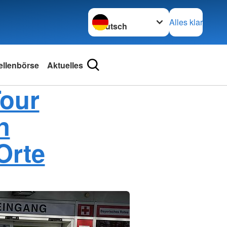
Sprache wechseln zu
Alles klar
ellenbörse
Aktuelles
Tour
n
Orte