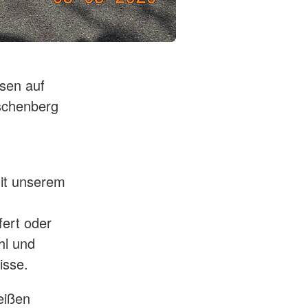
sen auf
rschenberg
mit unserem
ert oder
hl und
isse.
eißen