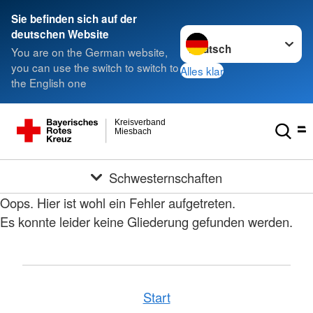
Sie befinden sich auf der
Sprache wechseln zu
deutschen Website
You are on the German website,
you can use the switch to switch to
Alles klar
the English one
Kreisverband
Miesbach
Schwesternschaften
Oops. Hier ist wohl ein Fehler aufgetreten.
Es konnte leider keine Gliederung gefunden werden.
Start