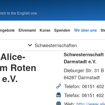
tch to the English one
ngebote
Ehrenamt
Kurse
Spenden
Wir über uns
St
Schwesternschaften
Alice-
Schwesternschaft
Darmstadt e.V.
om Roten
Dieburger Str. 31 B
e.V.
64287
Darmstadt
Telefon:
06151 402
Telefax:
06151 402
Web:
http://www.al