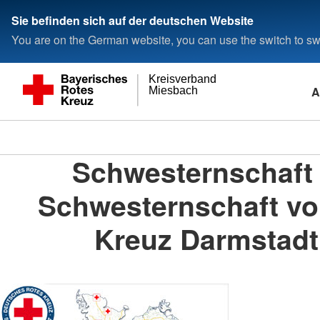
Sie befinden sich auf der deutschen Website
You are on the German website, you can use the switch to swi
Kreisverband
A
Miesbach
Schwesternschaft 
Schwesternschaft v
Kreuz Darmstadt 