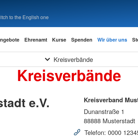
tch to the English one
ngebote
Ehrenamt
Kurse
Spenden
Wir über uns
St
Kreisverbände
Kreisverbände
tadt e.V.
Kreisverband Must
Dunanstraße 1
88888
Musterstadt
Telefon:
0000 1234