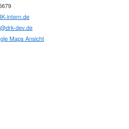
5679
K-intern.de
t@drk-dev.de
ogle Maps Ansicht