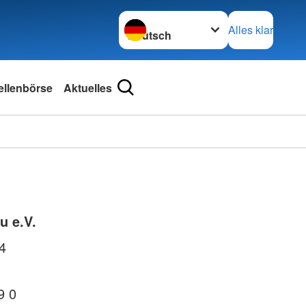
Sprache wechseln zu
Alles klar
ellenbörse
Aktuelles
u e.V.
4
9 0