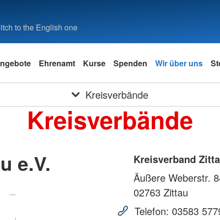
tch to the English one
ngebote
Ehrenamt
Kurse
Spenden
Wir über uns
St
Kreisverbände
Kreisverbände
u e.V.
Kreisverband Zitta
Äußere Weberstr. 8
02763
Zittau
Telefon:
03583 577