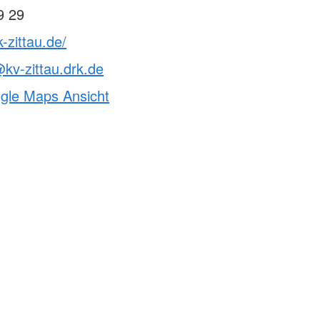
9 29
-zittau.de/
@kv-zittau.drk.de
ogle Maps Ansicht