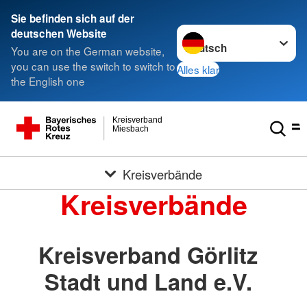
Sie befinden sich auf der
Sprache wechseln zu
deutschen Website
You are on the German website,
you can use the switch to switch to
Alles klar
the English one
Kreisverband
Miesbach
Kreisverbände
Kreisverbände
Kreisverband Görlitz
Stadt und Land e.V.