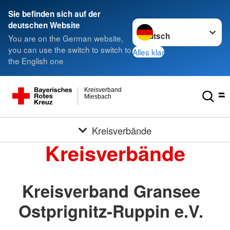
Sie befinden sich auf der
Sprache wechseln zu
deutschen Website
You are on the German website,
you can use the switch to switch to
Alles klar
the English one
Kreisverband
Miesbach
Kreisverbände
Kreisverbände
Kreisverband Gransee
Ostprignitz-Ruppin e.V.