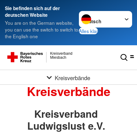
Sie befinden sich auf der
Sprache wechseln zu
deutschen Website
You are on the German website,
you can use the switch to switch to
Alles klar
the English one
Kreisverband
Miesbach
Kreisverbände
Kreisverbände
Kreisverband
Ludwigslust e.V.