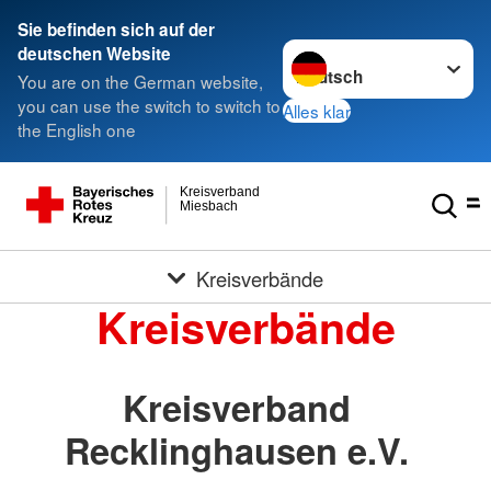
Sie befinden sich auf der
Sprache wechseln zu
deutschen Website
You are on the German website,
you can use the switch to switch to
Alles klar
the English one
Kreisverband
Miesbach
Kreisverbände
Kreisverbände
Kreisverband
Recklinghausen e.V.