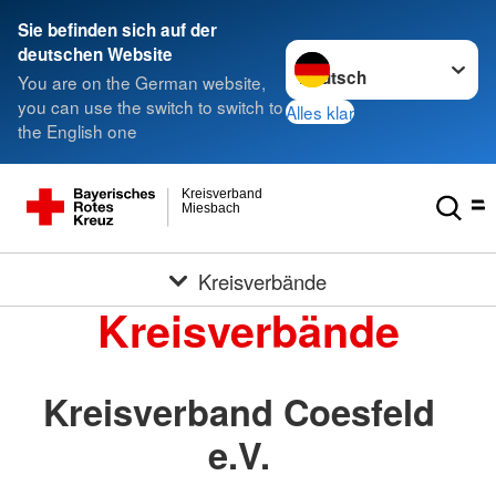
Sie befinden sich auf der
Sprache wechseln zu
deutschen Website
You are on the German website,
you can use the switch to switch to
Alles klar
the English one
Kreisverband
Miesbach
Kreisverbände
Kreisverbände
Kreisverband Coesfeld
e.V.