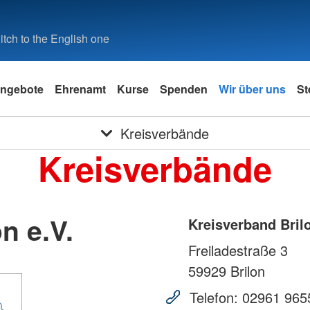
tch to the English one
ngebote
Ehrenamt
Kurse
Spenden
Wir über uns
St
Kreisverbände
Kreisverbände
n e.V.
Kreisverband Brilo
Freiladestraße 3
59929
Brilon
Telefon:
02961 965