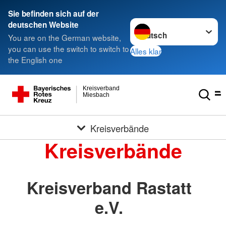
Sie befinden sich auf der
Sprache wechseln zu
deutschen Website
You are on the German website,
you can use the switch to switch to
Alles klar
the English one
Kreisverband
Miesbach
Kreisverbände
Kreisverbände
Kreisverband Rastatt
e.V.