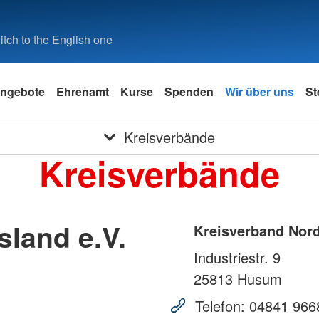
tch to the English one
ngebote
Ehrenamt
Kurse
Spenden
Wir über uns
St
Kreisverbände
Kreisverbände
sland e.V.
Kreisverband Nord
Industriestr. 9
25813
Husum
Telefon:
04841 966