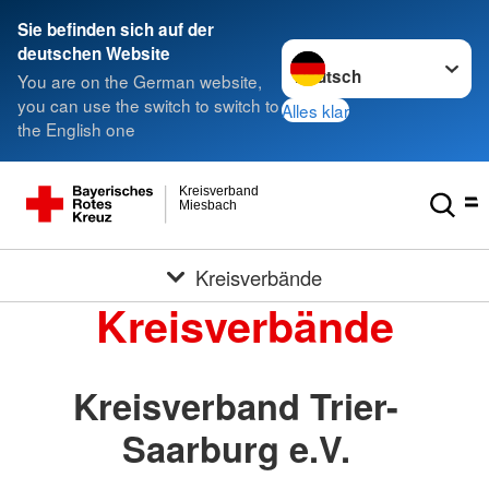
Sie befinden sich auf der
Sprache wechseln zu
deutschen Website
You are on the German website,
you can use the switch to switch to
Alles klar
the English one
Kreisverband
Miesbach
Kreisverbände
Kreisverbände
Kreisverband Trier-
Saarburg e.V.