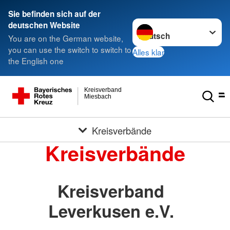
Sie befinden sich auf der
Sprache wechseln zu
deutschen Website
You are on the German website,
you can use the switch to switch to
Alles klar
the English one
Kreisverband
Miesbach
Kreisverbände
Kreisverbände
Kreisverband
Leverkusen e.V.