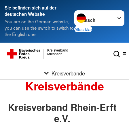
Sie befinden sich auf der
Sprache wechseln zu
deutschen Website
You are on the German website,
you can use the switch to switch to
Alles klar
the English one
Kreisverband
Miesbach
Kreisverbände
Kreisverbände
Kreisverband Rhein-Erft
e.V.