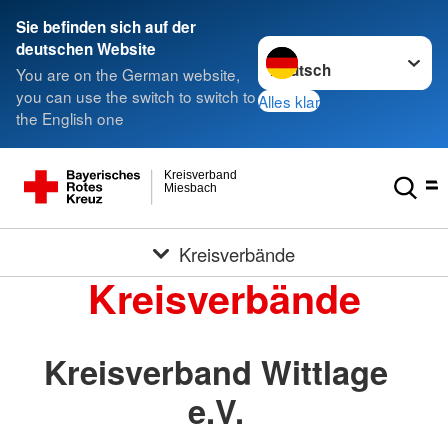
Sie befinden sich auf der
Sprache wechseln zu
deutschen Website
You are on the German website,
you can use the switch to switch to
Alles klar
the English one
Kreisverband
Miesbach
Kreisverbände
Kreisverbände
Kreisverband Wittlage
e.V.