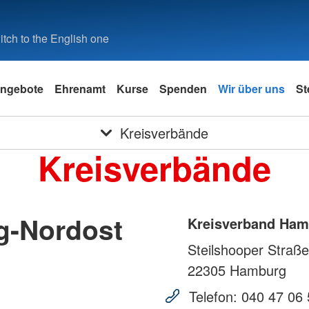
tch to the English one
ngebote
Ehrenamt
Kurse
Spenden
Wir über uns
St
Kreisverbände
Kreisverbände
g-Nordost
Kreisverband Ham
Steilshooper Straße
22305
Hamburg
Telefon:
040 47 06 