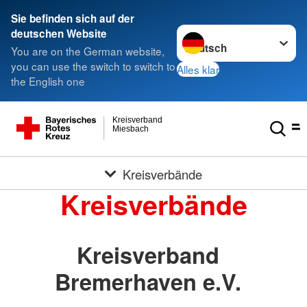
Sie befinden sich auf der
Sprache wechseln zu
deutschen Website
You are on the German website,
you can use the switch to switch to
Alles klar
the English one
Kreisverband
Miesbach
Kreisverbände
Kreisverbände
Kreisverband
Bremerhaven e.V.