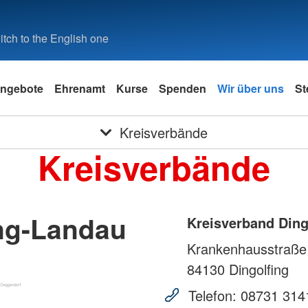
tch to the English one
ngebote
Ehrenamt
Kurse
Spenden
Wir über uns
St
Kreisverbände
Kreisverbände
ing-Landau
Kreisverband Ding
Krankenhausstraße
84130
Dingolfing
Telefon:
08731 314