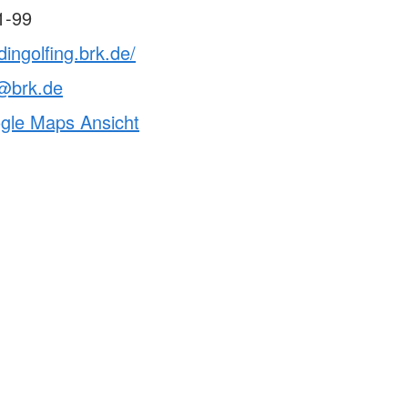
1-99
dingolfing.brk.de/
n@brk.de
ogle Maps Ansicht