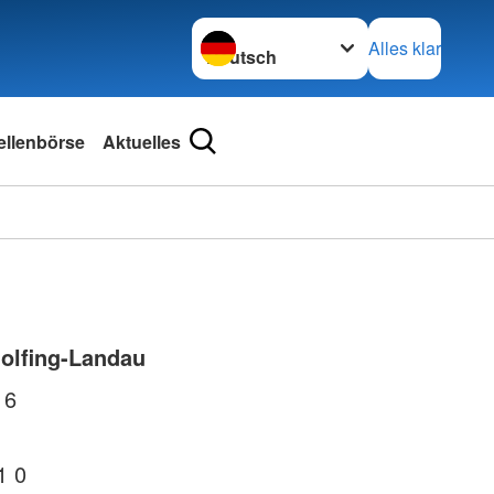
Sprache wechseln zu
Alles klar
ellenbörse
Aktuelles
olfing-Landau
 6
1 0