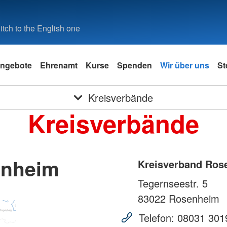
tch to the English one
ngebote
Ehrenamt
Kurse
Spenden
Wir über uns
St
Kreisverbände
Kreisverbände
enheim
Kreisverband Ros
Tegernseestr. 5
83022
Rosenheim
Telefon:
08031 301