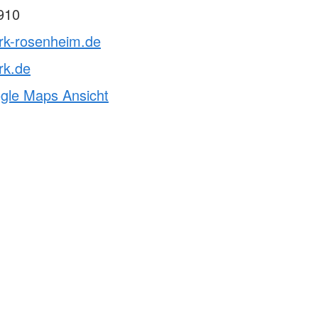
910
brk-rosenheim.de
rk.de
ogle Maps Ansicht