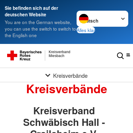
Sie befinden sich auf der
Sprache wechseln zu
deutschen Website
You are on the German website,
you can use the switch to switch to
Alles klar
the English one
Kreisverband
Miesbach
Kreisverbände
Kreisverbände
Kreisverband
Schwäbisch Hall -